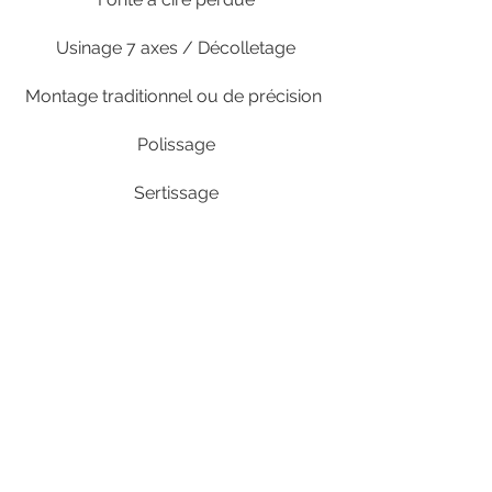
Usinage 7 axes / Décolletage
Montage traditionnel ou de précision
Polissage
Sertissage
Laquage / Collage / Rhodiage
Gravure
Retour
LE GROUPE
MCGP