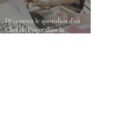
Découvrez le quotidien d'un
Chef de Projet dans la
joaillerie
LE GROUPE
MCGP
Notre histoire
Nos savoir-faire
Nos engagements
Recrutement